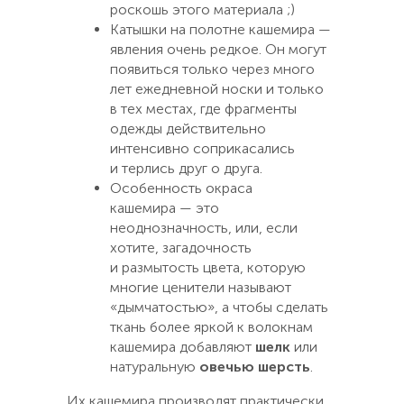
роскошь этого материала ;)
Катышки на полотне кашемира —
явления очень редкое. Он могут
появиться только через много
лет ежедневной носки и только
в тех местах, где фрагменты
одежды действительно
интенсивно соприкасались
и терлись друг о друга.
Особенность окраса
кашемира — это
неоднозначность, или, если
хотите, загадочность
и размытость цвета, которую
многие ценители называют
«дымчатостью», а чтобы сделать
ткань более яркой к волокнам
кашемира добавляют
шелк
или
натуральную
овечью шерсть
.
Их кашемира производят практически