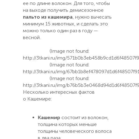
ее по длине волокон. Для того, чтобы
на выходе получить демисезонное
пальто из кашемира
, нужно вычесать
минимум 15 животных, и сделать это
можно только один раз в году —
весной.
(Image not found:
http://3tkani.ru/img/571b0b3eb458b9cd1d6f48507
(Image not found:
http://3tkani.ru/img/67bb1b8ef478097d1d6f48507
(Image not found:
http://3tkani.ru/img/b76b5b3e0468d94d1d6f48507
Несколько интересных фактов
о Кашемире:
Кашемир
состоит из волокон,
толщина которых меньше
толщины человеческого волоса
в два раза.