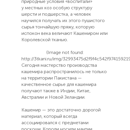
природные условия «воспитали»
у местных коз особую структуру
шерсти и подшерстка, а человек
научился получать их этого пушистого
сырья тончайшую пряжу, которую
испокон века величают Кашемиром или
Королевской тканью.
(Image not found:
http://3tkani.ru/img/32993475d2f9f4c542f97415921
Сегодня мастерство производства
кашемира распространилось не только
на территории Пакистана —
качественное сырье для кашемира
получают также в Индии, Китае,
Австралии и Новой Зеландии.
Кашемир — это достаточно дорогой
материал, который всегда
ассоциировался с предметами
роскоши. Короли носили мантии